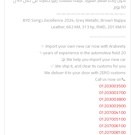
بدون زيادة اسعار، استورد عربيتك بنفسك، زيرو جمارك، في خلال 45 ل
60 يوم
-——————————————
BYD Song L Excellence 2024, Grey Metallic, Brown Nappa
Leather, 662 KM, 313 hp, RWD, 201 KM/H
--------------------
Import your own new car now with Arabeety ✨
20 years of experience in the automotive field✨
We help you import your new car 🤝
We ship it, and clear its customs for you.✅
We deliver it to your door with ZERO customs
📞Call us now on
01203003500
01203003700
01203003800
01203003900
01207004100
01207005100
01207006100
01207008100