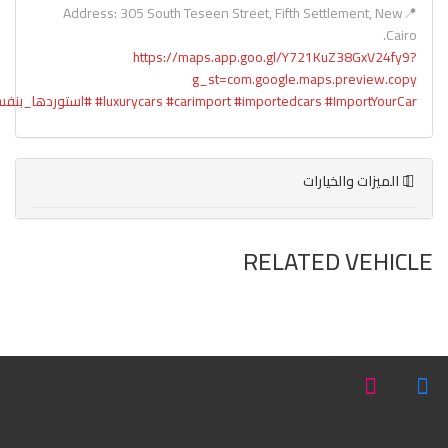
📍Address: 305 South Teseen Street, Fifth Settlement, New
Cairo.
https://maps.app.goo.gl/Y721KuZ38GxV24fy9?
g_st=com.google.maps.preview.copy
#ImportYourCar
#importedcars
#carimport
#luxurycars
#استوردها_بنف
الميزات والخيارات
RELATED VEHICLE