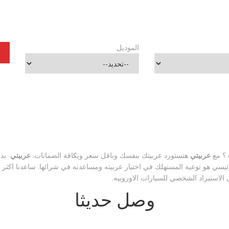
الموديل
؟
مع
عربيتي
هتستورد عربيتك بنفسك وباقل سعر وبكافة الضمانات.
عربيتي
بدان
رئيسي هو توعية المستهلك في اختيار عربيته ومساعدته في شرائها.
ساعدنا اكثر من 500 الف مصري في قرار ش
الاستيراد الشخصي للسيارات الاوروبيه.
وصل حديثا
2022
2023