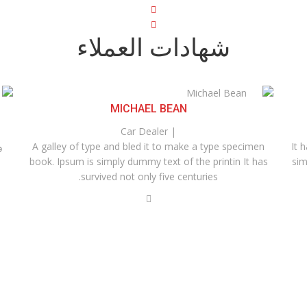
شهادات العملاء
MICHAEL BEAN
| Car Dealer
It 
A galley of type and bled it to make a type specimen
و
book. Ipsum is simply dummy text of the printin It has
sim
survived not only five centuries.